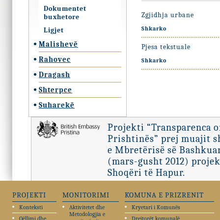
Dokumentet
Zgjidhja urbane
buxhetore
Shkarko
Ligjet
Malishevë
Pjesa tekstuale
Rahovec
Shkarko
Dragash
Shterpce
Suharekë
Projekti “Transparenca 
Prishtinës” prej muajit 
e Mbretërisë së Bashkuar
(mars-gusht 2012) projek
Shoqëri të Hapur.
PROJEKTI
MONITORIMI
KOMUNA E PRIZRENIT
Konteksti
Aktivitetet dhe
Kryetari i Komunës
Metodologjia e
Qëllimi dhe
Drejtorët komunalë