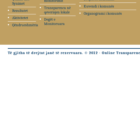
monitorimit
Synimet
Kuvendi i komunës
Transparenca në
Rezultatet
qeverisjen lokale
Organogrami i komunës
Aktivitetet
Degët e
Monitoruara
Qëndrueshmëria
Të gjitha të drejtat janë të rezervuara. © 2012 - Online Transparen