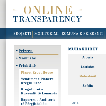
PROJEKTI
MONITORIMI
KOMUNA E PRIZRENIT
MUHAXHIRËT
Prizren
Arberia
Mamushë
Prishtinë
Lakrishte
Planet Rregulluese
Muhaxhirët
Vendimet e Planeve
Rregulluese
Sofalia
Rregulloret e
Kuvendit të komunës
Raportet e Auditorit
2014
të Përgjithshëm