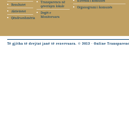
Kuvendi i komunës
Transparenca në
Rezultatet
qeverisjen lokale
Organogrami i komunës
Aktivitetet
Degët e
Monitoruara
Qëndrueshmëria
Të gjitha të drejtat janë të rezervuara. © 2012 - Online Transparen