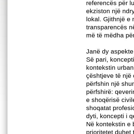
referencës për lu
ekziston një ndry
lokal. Gjithnjë 
transparencës në 
më të mëdha për
Janë dy aspekte 
Së pari, koncepti
kontekstin urban
çështjeve të një 
përfshin një shu
përfshirë: qeveri
e shoqërisë civi
shoqatat profesio
dyti, koncepti i 
Në kontekstin e 
prioritetet duhe