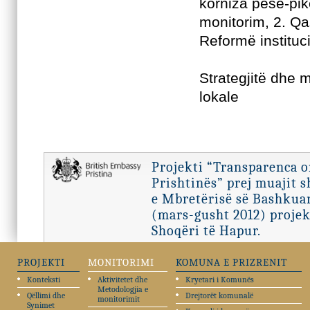
korniza pesë-pik
monitorim, 2. Qas
Reformë instituci
Strategjitë dhe 
lokale
Projekti “Transparenca 
Prishtinës” prej muajit 
e Mbretërisë së Bashkuar
(mars-gusht 2012) projek
Shoqëri të Hapur.
PROJEKTI
MONITORIMI
KOMUNA E PRIZRENIT
Konteksti
Aktivitetet dhe
Kryetari i Komunës
Metodologjia e
Qëllimi dhe
Drejtorët komunalë
monitorimit
Synimet