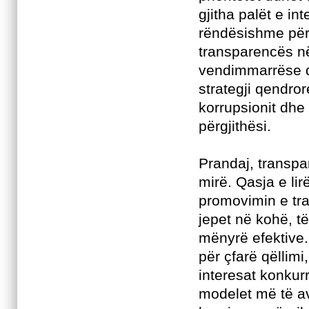
gjitha palët e i
rëndësishme për 
transparencës në
vendimmarrëse dh
strategji qendror
korrupsionit dhe
përgjithësi.
Prandaj, transpa
mirë. Qasja e li
promovimin e tra
jepet në kohë, të
mënyrë efektive.
për çfarë qëllim
interesat konkur
modelet më të a