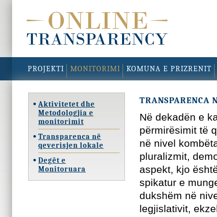
PROJEKTI
MONITORIMI
KOMUNA E PRIZRENIT
TRANSPARENCA N
Aktivitetet dhe
Metodologjia e
Në dekadën e kal
monitorimit
përmirësimit të 
Transparenca në
në nivel kombëtar
qeverisjen lokale
pluralizmit, demo
Degët e
aspekt, kjo ësht
Monitoruara
spikatur e mung
dukshëm në nivel
legjislativit, ek