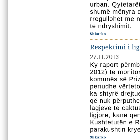
urban. Qytetarë
shumë mënyra dë
rregullohet me n
të ndryshimit.
Shkarko
Respektimi i lig
27.11.2013
Ky raport përmb
2012) të monitor
komunës së Prizr
periudhe vërtet
ka shtyrë drejt
që nuk përputhe
lagjeve të cakt
ligjore, kanë qe
Kushtetutën e Re
parakushtin krye
Shkarko