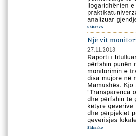
llogaridhënien e
praktikatuniverz
analizuar gjendj
Shkarko
Një vit monito
27.11.2013
Raporti i titull
përfshin punën 
monitorimin e t
disa mujore në 
Mamushës. Kjo an
“Transparenca o
dhe përfshin të 
këtyre qeverive
dhe përpjekjet 
qeverisjes loka
Shkarko