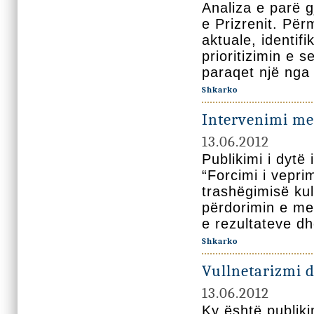
Analiza e parë g
e Prizrenit. Për
aktuale, identi
prioritizimin e s
paraqet një nga s
Shkarko
Intervenimi me 
13.06.2012
Publikimi i dytë
“Forcimi i vepri
trashëgimisë ku
përdorimin e me
e rezultateve d
Shkarko
Vullnetarizmi 
13.06.2012
Ky është publiki