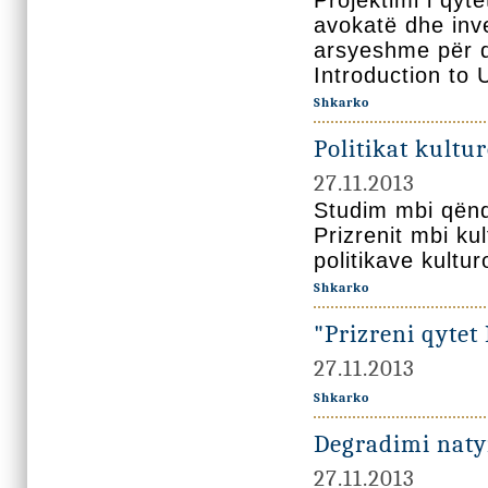
Projektimi i qyt
avokatë dhe inve
arsyeshme për q
Introduction to
Shkarko
Politikat kultu
27.11.2013
Studim mbi qëndr
Prizrenit mbi ku
politikave kultu
Shkarko
"Prizreni qytet
27.11.2013
Shkarko
Degradimi naty
27.11.2013