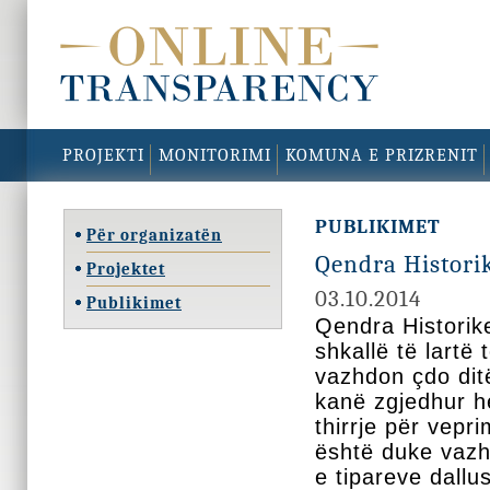
PROJEKTI
MONITORIMI
KOMUNA E PRIZRENIT
PUBLIKIMET
Për organizatën
Qendra Historik
Projektet
03.10.2014
Publikimet
Qendra Historik
shkallë të lartë 
vazhdon çdo ditë
kanë zgjedhur h
thirrje për vepr
është duke vazh
e tipareve dallu