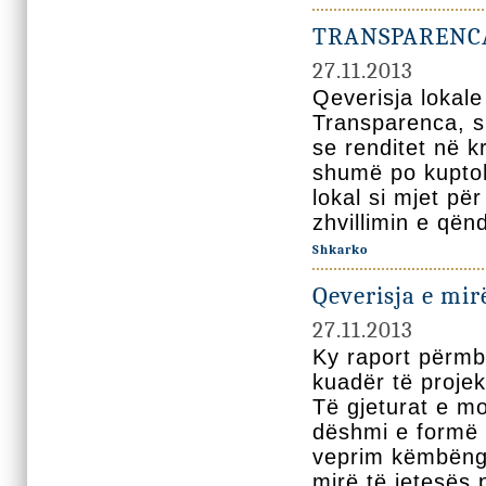
TRANSPARENCA
27.11.2013
Qeverisja lokal
Transparenca, s
se renditet në k
shumë po kuptoh
lokal si mjet pë
zhvillimin e që
Shkarko
Qeverisja e mir
27.11.2013
Ky raport përmb
kuadër të projek
Të gjeturat e mo
dëshmi e formë s
veprim këmbëngu
mirë të jetesës