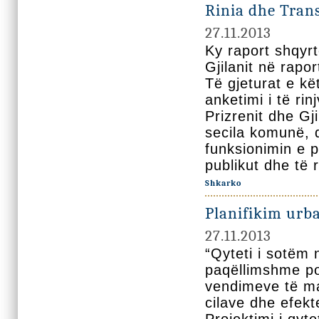
Rinia dhe Trans
27.11.2013
Ky raport shqyr
Gjilanit në rapo
Të gjeturat e kë
anketimi i të ri
Prizrenit dhe Gj
secila komunë, q
funksionimin e p
publikut dhe të
Shkarko
Planifikim urba
27.11.2013
“Qyteti i sotëm 
paqëllimshme po
vendimeve të ma
cilave dhe efek