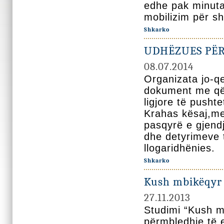
edhe pak minuta
mobilizim për sh
Shkarko
UDHËZUES PË
08.07.2014
Organizata jo-q
dokument me qël
ligjore të pusht
Krahas kësaj,me 
pasqyrë e gjend
dhe detyrimeve 
llogaridhënies.
Shkarko
Kush mbikëqyr 
27.11.2013
Studimi “Kush m
përmbledhje të 