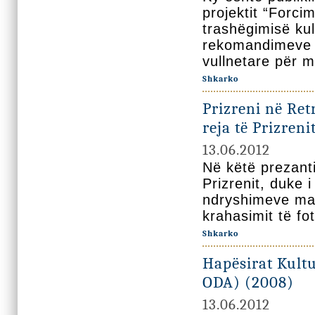
projektit “Forci
trashëgimisë kul
rekomandimeve k
vullnetare për m
Shkarko
Prizreni në Retr
reja të Prizreni
13.06.2012
Në këtë prezanti
Prizrenit, duke i
ndryshimeve ma
krahasimit të fot
Shkarko
Hapësirat Kult
ODA) (2008)
13.06.2012