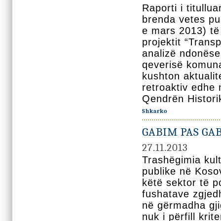
Raporti i titull
brenda vetes pu
e mars 2013) të 
projektit “Trans
analizë ndonëse 
qeverisë komunal
kushton aktualit
retroaktiv edhe 
Qendrën Histori
Shkarko
GABIM PAS GA
27.11.2013
Trashëgimia kult
publike në Kosov
këtë sektor të p
fushatave zgjed
në gërmadha gjig
nuk i përfill kri