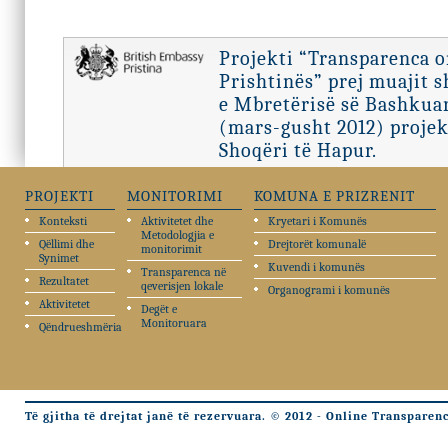
Projekti “Transparenca 
Prishtinës” prej muajit 
e Mbretërisë së Bashkuar
(mars-gusht 2012) projek
Shoqëri të Hapur.
PROJEKTI
MONITORIMI
KOMUNA E PRIZRENIT
Konteksti
Aktivitetet dhe
Kryetari i Komunës
Metodologjia e
Qëllimi dhe
Drejtorët komunalë
monitorimit
Synimet
Kuvendi i komunës
Transparenca në
Rezultatet
qeverisjen lokale
Organogrami i komunës
Aktivitetet
Degët e
Monitoruara
Qëndrueshmëria
Të gjitha të drejtat janë të rezervuara. © 2012 - Online Transparen