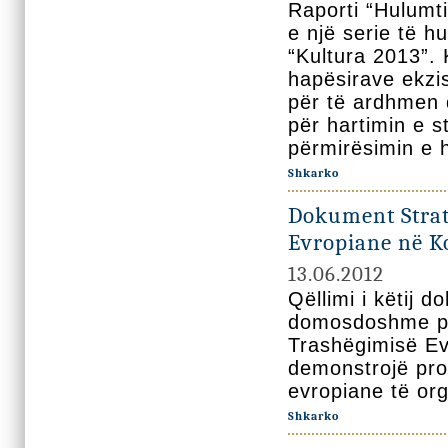
Raporti “Hulumt
e një serie të h
“Kultura 2013”. 
hapësirave ekzi
për të ardhmen d
për hartimin e s
përmirësimin e h
Shkarko
Dokument Strat
Evropiane në K
13.06.2012
Qëllimi i këtij 
domosdoshme për
Trashëgimisë E
demonstrojë pro
evropiane të org
Shkarko