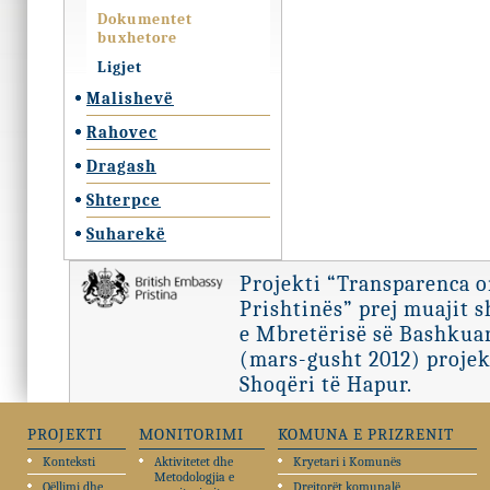
Dokumentet
buxhetore
Ligjet
Malishevë
Rahovec
Dragash
Shterpce
Suharekë
Projekti “Transparenca 
Prishtinës” prej muajit 
e Mbretërisë së Bashkuar
(mars-gusht 2012) projek
Shoqëri të Hapur.
PROJEKTI
MONITORIMI
KOMUNA E PRIZRENIT
Konteksti
Aktivitetet dhe
Kryetari i Komunës
Metodologjia e
Qëllimi dhe
Drejtorët komunalë