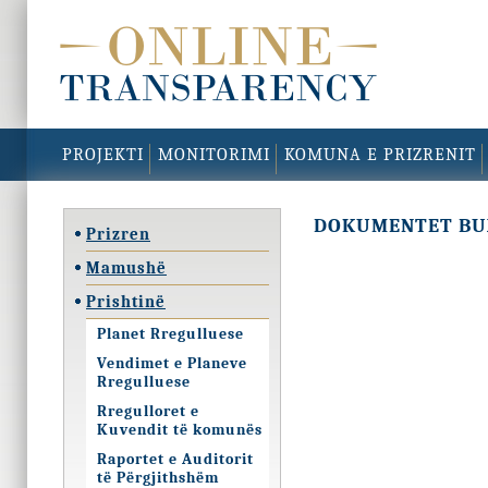
PROJEKTI
MONITORIMI
KOMUNA E PRIZRENIT
DOKUMENTET BU
Prizren
Mamushë
Prishtinë
Planet Rregulluese
Vendimet e Planeve
Rregulluese
Rregulloret e
Kuvendit të komunës
Raportet e Auditorit
të Përgjithshëm