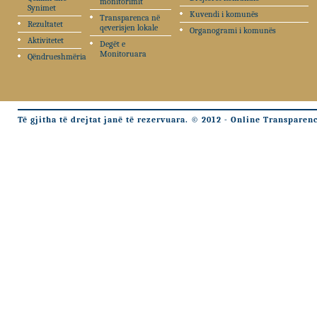
monitorimit
Synimet
Kuvendi i komunës
Transparenca në
Rezultatet
qeverisjen lokale
Organogrami i komunës
Aktivitetet
Degët e
Monitoruara
Qëndrueshmëria
Të gjitha të drejtat janë të rezervuara. © 2012 - Online Transparen