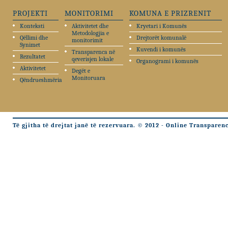
PROJEKTI
MONITORIMI
KOMUNA E PRIZRENIT
Konteksti
Aktivitetet dhe
Kryetari i Komunës
Metodologjia e
Qëllimi dhe
Drejtorët komunalë
monitorimit
Synimet
Kuvendi i komunës
Transparenca në
Rezultatet
qeverisjen lokale
Organogrami i komunës
Aktivitetet
Degët e
Monitoruara
Qëndrueshmëria
Të gjitha të drejtat janë të rezervuara. © 2012 - Online Transparen