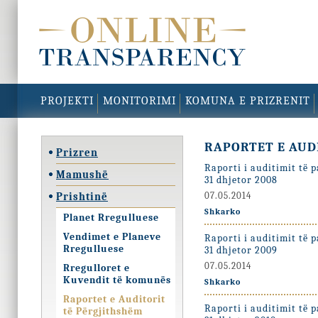
PROJEKTI
MONITORIMI
KOMUNA E PRIZRENIT
RAPORTET E AUD
Prizren
Raporti i auditimit të 
Mamushë
31 dhjetor 2008
Prishtinë
07.05.2014
Shkarko
Planet Rregulluese
Vendimet e Planeve
Raporti i auditimit të 
Rregulluese
31 dhjetor 2009
07.05.2014
Rregulloret e
Kuvendit të komunës
Shkarko
Raportet e Auditorit
Raporti i auditimit të 
të Përgjithshëm