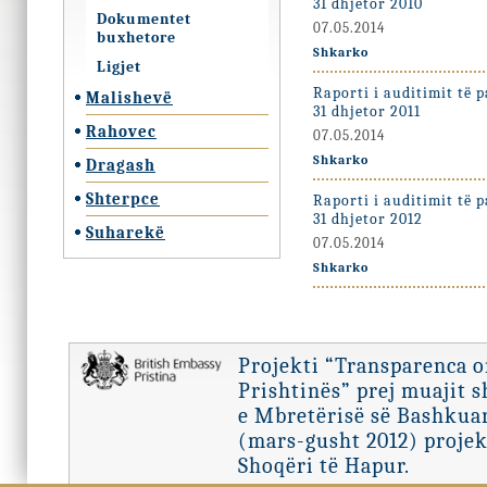
31 dhjetor 2010
Dokumentet
07.05.2014
buxhetore
Shkarko
Ligjet
Raporti i auditimit të 
Malishevë
31 dhjetor 2011
Rahovec
07.05.2014
Shkarko
Dragash
Shterpce
Raporti i auditimit të 
31 dhjetor 2012
Suharekë
07.05.2014
Shkarko
Projekti “Transparenca 
Prishtinës” prej muajit 
e Mbretërisë së Bashkuar
(mars-gusht 2012) projek
Shoqëri të Hapur.