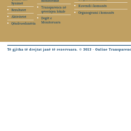
monitorimit
Synimet
Kuvendi i komunës
Transparenca në
Rezultatet
qeverisjen lokale
Organogrami i komunës
Aktivitetet
Degët e
Monitoruara
Qëndrueshmëria
Të gjitha të drejtat janë të rezervuara. © 2012 - Online Transparen