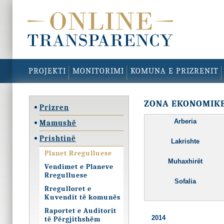
PROJEKTI
MONITORIMI
KOMUNA E PRIZRENIT
ZONA EKONOMIK
Prizren
Arberia
Mamushë
Prishtinë
Lakrishte
Planet Rregulluese
Muhaxhirët
Vendimet e Planeve
Rregulluese
Sofalia
Rregulloret e
Kuvendit të komunës
Raportet e Auditorit
2014
të Përgjithshëm