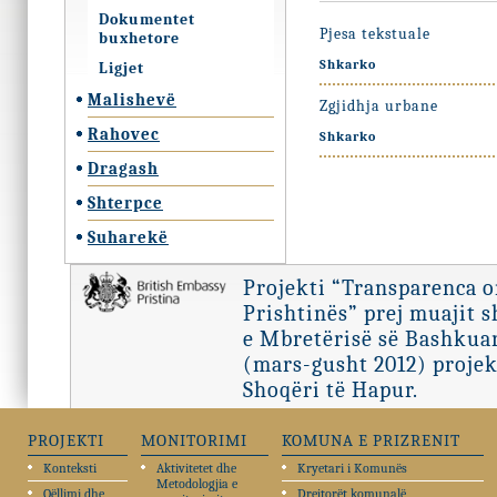
Dokumentet
Pjesa tekstuale
buxhetore
Shkarko
Ligjet
Malishevë
Zgjidhja urbane
Rahovec
Shkarko
Dragash
Shterpce
Suharekë
Projekti “Transparenca 
Prishtinës” prej muajit 
e Mbretërisë së Bashkuar
(mars-gusht 2012) projek
Shoqëri të Hapur.
PROJEKTI
MONITORIMI
KOMUNA E PRIZRENIT
Konteksti
Aktivitetet dhe
Kryetari i Komunës
Metodologjia e
Qëllimi dhe
Drejtorët komunalë