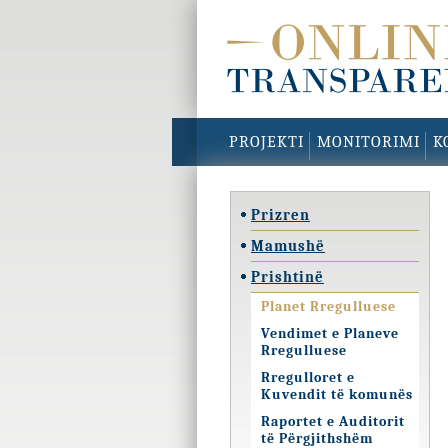
PROJEKTI
MONITORIMI
K
Prizren
Mamushë
Prishtinë
Planet Rregulluese
Vendimet e Planeve
Rregulluese
Rregulloret e
Kuvendit të komunës
Raportet e Auditorit
të Përgjithshëm