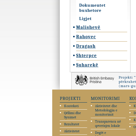
Dokumentet
buxhetore
Ligjet
Malishevë
Rahovec
Dragash
Shterpce
Suharekë
Projekti 
përkrahet
(mars-gus
PROJEKTI
MONITORIMI
KO
Konteksti
Aktivitetet dhe
K
Metodologjia e
Qëllimi dhe
D
monitorimit
Synimet
K
Transparenca në
Rezultatet
qeverisjen lokale
O
Aktivitetet
Degët e