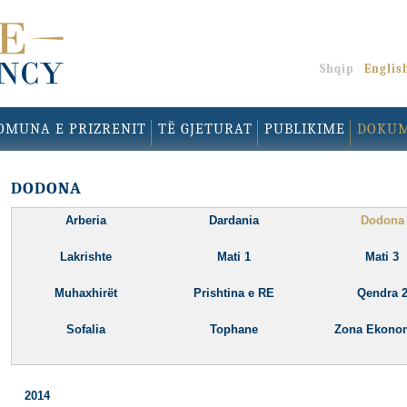
Shqip
Englis
OMUNA E PRIZRENIT
TË GJETURAT
PUBLIKIME
DOKU
DODONA
Arberia
Dardania
Dodona
Lakrishte
Mati 1
Mati 3
Muhaxhirët
Prishtina e RE
Qendra 
Sofalia
Tophane
Zona Ekono
2014