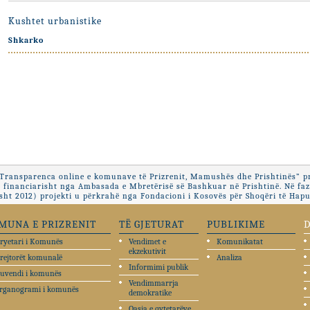
Kushtet urbanistike
Shkarko
“Transparenca online e komunave të Prizrenit, Mamushës dhe Prishtinës” pr
 financiarisht nga Ambasada e Mbretërisë së Bashkuar në Prishtinë. Në fa
ht 2012) projekti u përkrahë nga Fondacioni i Kosovës për Shoqëri të Hapu
MUNA E PRIZRENIT
TË GJETURAT
PUBLIKIME
ryetari i Komunës
Vendimet e
Komunikatat
ekzekutivit
rejtorët komunalë
Analiza
Informimi publik
uvendi i komunës
Vendimmarrja
rganogrami i komunës
demokratike
Qasja e qytetarëve