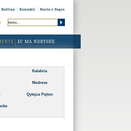
Ballina
Kontakti
Harta e Faqes
h
MENTE
EC MA NDRYSHE
Kalabria
Medrese
2
Qytejza Pejton
mike