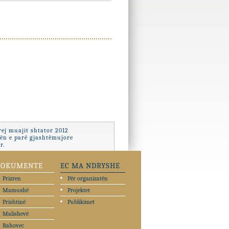
ej muajit shtator 2012
zën e parë gjashtëmujore
r.
DOKUMENTE
EC MA NDRYSHE
Prizren
Për organizatën
Mamushë
Projektet
Prishtinë
Publikimet
Malishevë
Rahovec