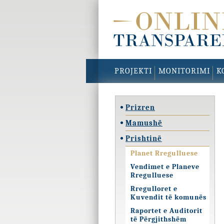
PROJEKTI
MONITORIMI
K
Prizren
Mamushë
Prishtinë
Planet Rregulluese
Vendimet e Planeve
Rregulluese
Rregulloret e
Kuvendit të komunës
Raportet e Auditorit
të Përgjithshëm