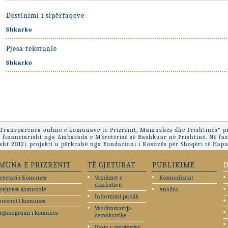
Destinimi i sipërfaqeve
Shkarko
Pjesa tekstuale
Shkarko
“Transparenca online e komunave të Prizrenit, Mamushës dhe Prishtinës” pr
 financiarisht nga Ambasada e Mbretërisë së Bashkuar në Prishtinë. Në fa
ht 2012) projekti u përkrahë nga Fondacioni i Kosovës për Shoqëri të Hapu
MUNA E PRIZRENIT
TË GJETURAT
PUBLIKIME
ryetari i Komunës
Vendimet e
Komunikatat
ekzekutivit
rejtorët komunalë
Analiza
Informimi publik
uvendi i komunës
Vendimmarrja
rganogrami i komunës
demokratike
Qasja e qytetarëve