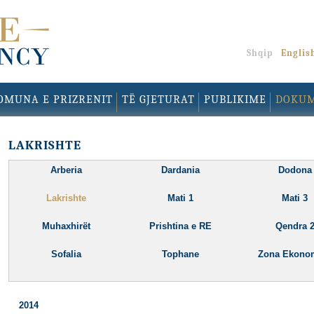
Shqip
Englis
OMUNA E PRIZRENIT
TË GJETURAT
PUBLIKIME
DOKU
LAKRISHTE
Arberia
Dardania
Dodona
Lakrishte
Mati 1
Mati 3
Muhaxhirët
Prishtina e RE
Qendra 
Sofalia
Tophane
Zona Ekono
2014