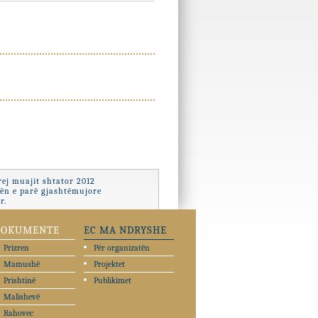
ej muajit shtator 2012
zën e parë gjashtëmujore
r.
DOKUMENTE
EC MA NDRYSHE
Prizren
Për organizatën
Mamushë
Projektet
Prishtinë
Publikimet
Malishevë
Rahovec