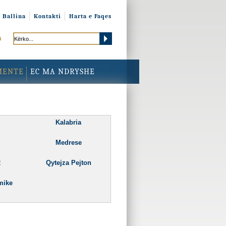
Ballina
Kontakti
Harta e Faqes
h
MENTE
EC MA NDRYSHE
Kalabria
Medrese
2
Qytejza Pejton
mike