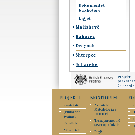
Dokumentet
buxhetore
Ligjet
Malishevë
Rahovec
Dragash
Shterpce
Suharekë
Projekti 
përkrahet
(mars-gus
PROJEKTI
MONITORIMI
KO
Konteksti
Aktivitetet dhe
K
Metodologjia e
Qëllimi dhe
D
monitorimit
Synimet
K
Transparenca në
Rezultatet
qeverisjen lokale
O
Aktivitetet
Degët e